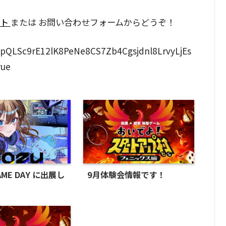
ント
または お問い合わせフォームからどうぞ！
AIpQLSc9rE12lK8PeNe8CS7Zb4Cgsjdnl8LrvyLjEs
rue
AME DAY に出展し
9月体験会情報です！